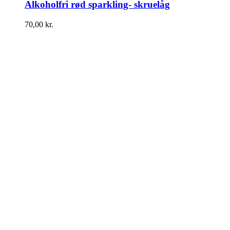
Alkoholfri rød sparkling- skruelåg
70,00
kr.