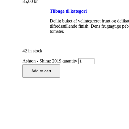
85,00
kr.
Tilbage til kategori
Dejlig buket af velintegreret frugt og del
tilfredsstillende finish. Dens frugtagtige pe
tomater.
42 in stock
Ashton - Shiraz 2019 quantity
Add to cart