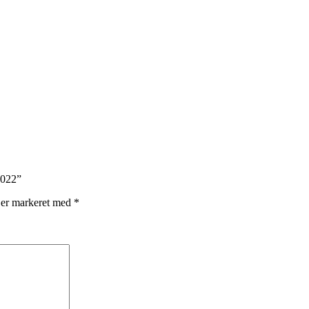
2022”
 er markeret med
*