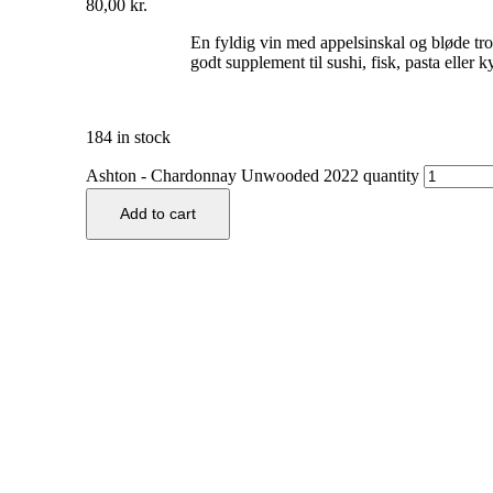
80,00
kr.
En fyldig vin med appelsinskal og bløde tr
godt supplement til sushi, fisk, pasta eller ky
184 in stock
Ashton - Chardonnay Unwooded 2022 quantity
Add to cart