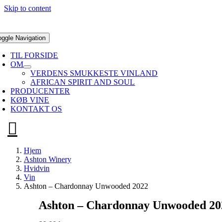
Skip to content
oggle Navigation
TIL FORSIDE
OM
VERDENS SMUKKESTE VINLAND
AFRICAN SPIRIT AND SOUL
PRODUCENTER
KØB VINE
KONTAKT OS
Hjem
Ashton Winery
Hvidvin
Vin
Ashton – Chardonnay Unwooded 2022
Ashton – Chardonnay Unwooded 20