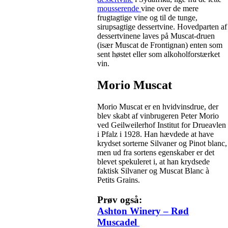
mousserende
vine over de mere
frugtagtige vine og til de tunge,
sirupsagtige dessertvine. Hovedparten af
dessertvinene laves på Muscat-druen
(især Muscat de Frontignan) enten som
sent høstet eller som alkoholforstærket
vin.
Morio Muscat
Morio Muscat er en hvidvinsdrue, der
blev skabt af vinbrugeren Peter Morio
ved Geilweilerhof Institut for Drueavlen
i Pfalz i 1928. Han hævdede at have
krydset sorterne Silvaner og Pinot blanc,
men ud fra sortens egenskaber er det
blevet spekuleret i, at han krydsede
faktisk Silvaner og Muscat Blanc à
Petits Grains.
Prøv også:
Ashton Winery – Rød
Muscadel