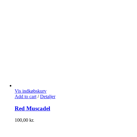
Vis indkøbskurv
Add to cart
/
Detaljer
Red Muscadel
100,00
kr.