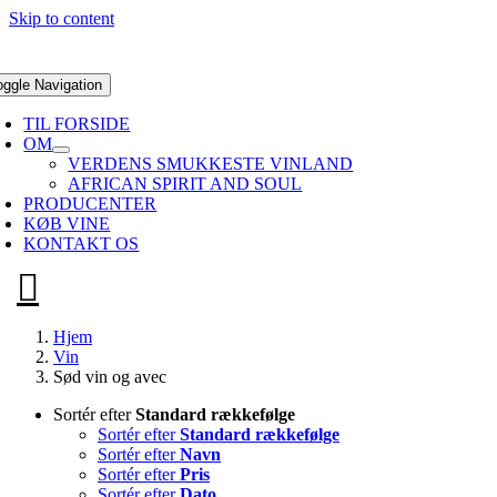
Skip to content
oggle Navigation
TIL FORSIDE
OM
VERDENS SMUKKESTE VINLAND
AFRICAN SPIRIT AND SOUL
PRODUCENTER
KØB VINE
KONTAKT OS
Hjem
Vin
Sød vin og avec
Sortér efter
Standard rækkefølge
Sortér efter
Standard rækkefølge
Sortér efter
Navn
Sortér efter
Pris
Sortér efter
Dato