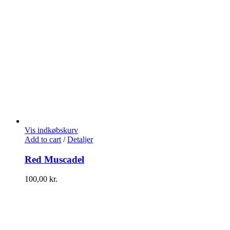
Vis indkøbskurv
Add to cart
/
Detaljer
Red Muscadel
100,00
kr.