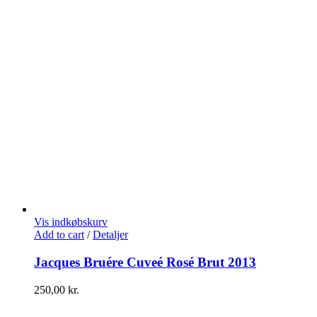
Vis indkøbskurv
Add to cart
/
Detaljer
Jacques Bruére Cuveé Rosé Brut 2013
250,00
kr.